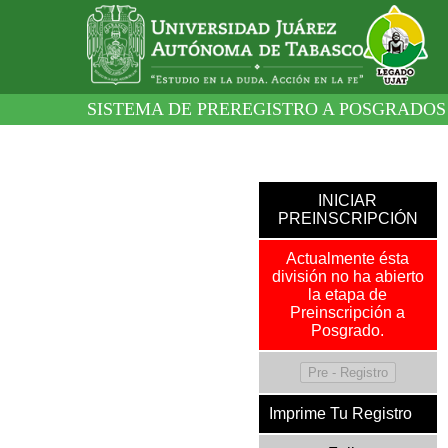
SISTEMA DE PREREGISTRO A POSGRADOS
INICIAR
PREINSCRIPCIÓN
Actualmente ésta
división no ha abierto
la etapa de
Preinscripción a
Posgrado.
Imprime Tu Registro